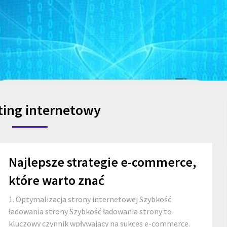
ing internetowy
Najlepsze strategie e-commerce,
które warto znać
1. Optymalizacja strony internetowej Szybkość
ładowania strony Szybkość ładowania strony to
kluczowy czynnik wpływający na sukces e-commerce.