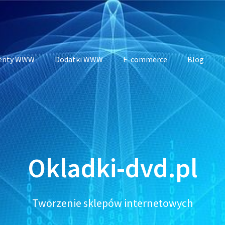
enty WWW
Dodatki WWW
E-commerce
Blog
Okladki-dvd.pl
Tworzenie sklepów internetowych