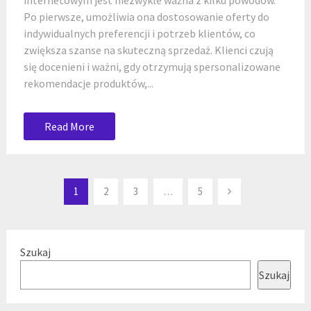
internetowym jest niezwykle ważna z kilku powodów.
Po pierwsze, umożliwia ona dostosowanie oferty do
indywidualnych preferencji i potrzeb klientów, co
zwiększa szanse na skuteczną sprzedaż. Klienci czują
się docenieni i ważni, gdy otrzymują spersonalizowane
rekomendacje produktów,...
Read More
Stronicowanie
1
2
3
…
5
wpisów
Szukaj
Szukaj