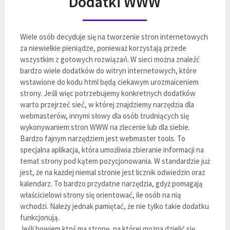
Dodatki WWW
Wiele osób decyduje się na tworzenie stron internetowych
za niewielkie pieniądze, ponieważ korzystają przede
wszystkim z gotowych rozwiązań. W sieci można znaleźć
bardzo wiele dodatków do witryn internetowych, które
wstawione do kodu html będą ciekawym urozmaiceniem
strony. Jeśli więc potrzebujemy konkretnych dodatków
warto przejrzeć sieć, w której znajdziemy narzędzia dla
webmasterów, innymi słowy dla osób trudniących się
wykonywaniem stron WWW na zlecenie lub dla siebie.
Bardzo fajnym narzędziem jest webmaster tools. To
specjalna aplikacja, która umożliwia zbieranie informacji na
temat strony pod kątem pozycjonowania. W standardzie już
jest, że na każdej niemal stronie jest licznik odwiedzin oraz
kalendarz. To bardzo przydatne narzędzia, gdyż pomagają
właścicielowi strony się orientować, ile osób na nią
wchodzi. Należy jednak pamiętać, że nie tylko takie dodatku
funkcjonują.
Jeśli bowiem ktoś ma stronę, na której można dzielić się