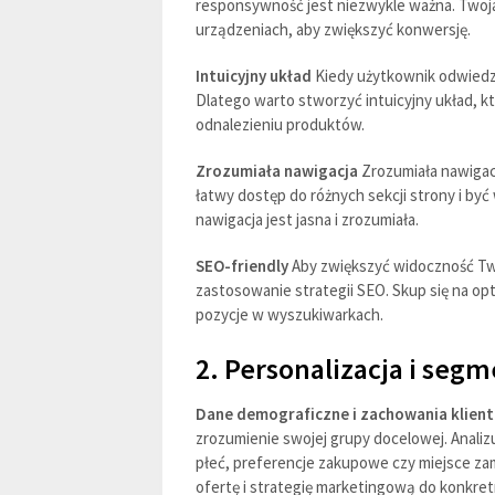
responsywność jest niezwykle ważna. Twoja
urządzeniach, aby zwiększyć konwersję.
Intuicyjny układ
Kiedy użytkownik odwiedza
Dlatego warto stworzyć intuicyjny układ, k
odnalezieniu produktów.
Zrozumiała nawigacja
Zrozumiała nawigac
łatwy dostęp do różnych sekcji strony i być
nawigacja jest jasna i zrozumiała.
SEO-friendly
Aby zwiększyć widoczność Two
zastosowanie strategii SEO. Skup się na opt
pozycje w wyszukiwarkach.
2. Personalizacja i segm
Dane demograficzne i zachowania klien
zrozumienie swojej grupy docelowej. Analizu
płeć, preferencje zakupowe czy miejsce za
ofertę i strategię marketingową do konkret