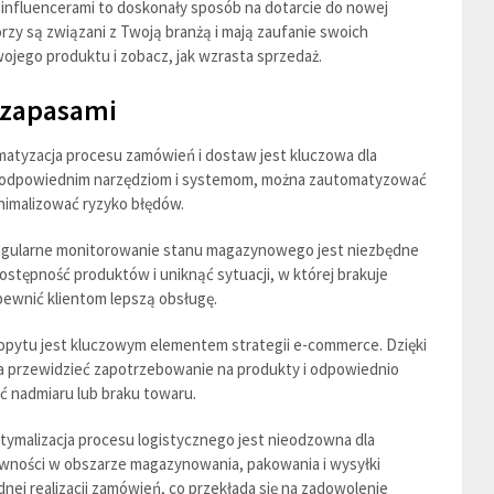
influencerami to doskonały sposób na dotarcie do nowej
rzy są związani z Twoją branżą i mają zaufanie swoich
jego produktu i zobacz, jak wzrasta sprzedaż.
 zapasami
atyzacja procesu zamówień i dostaw jest kluczowa dla
i odpowiednim narzędziom i systemom, można zautomatyzować
inimalizować ryzyko błędów.
gularne monitorowanie stanu magazynowego jest niezbędne
stępność produktów i uniknąć sytuacji, w której brakuje
pewnić klientom lepszą obsługę.
pytu jest kluczowym elementem strategii e-commerce. Dzięki
a przewidzieć zapotrzebowanie na produkty i odpowiednio
 nadmiaru lub braku towaru.
ymalizacja procesu logistycznego jest nieodzowna dla
ności w obszarze magazynowania, pakowania i wysyłki
odnej realizacji zamówień, co przekłada się na zadowolenie