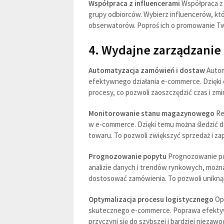
Współpraca z influencerami
Współpraca z 
grupy odbiorców. Wybierz influencerów, któ
obserwatorów. Poproś ich o promowanie Two
4. Wydajne zarządzanie
Automatyzacja zamówień i dostaw
Autom
efektywnego działania e-commerce. Dzięk
procesy, co pozwoli zaoszczędzić czas i zm
Monitorowanie stanu magazynowego
Re
w e-commerce. Dzięki temu można śledzić do
towaru. To pozwoli zwiększyć sprzedaż i za
Prognozowanie popytu
Prognozowanie po
analizie danych i trendów rynkowych, możn
dostosować zamówienia. To pozwoli uniknąć
Optymalizacja procesu logistycznego
Opt
skutecznego e-commerce. Poprawa efektyw
przyczyni się do szybszej i bardziej niezaw