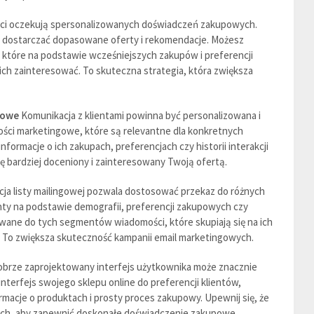
ci oczekują spersonalizowanych doświadczeń zakupowych.
by dostarczać dopasowane oferty i rekomendacje. Możesz
które na podstawie wcześniejszych zakupów i preferencji
ich zainteresować. To skuteczna strategia, która zwiększa
gowe
Komunikacja z klientami powinna być personalizowana i
ści marketingowe, które są relevantne dla konkretnych
ormacje o ich zakupach, preferencjach czy historii interakcji
ię bardziej doceniony i zainteresowany Twoją ofertą.
a listy mailingowej pozwala dostosować przekaz do różnych
nty na podstawie demografii, preferencji zakupowych czy
owane do tych segmentów wiadomości, które skupiają się na ich
. To zwiększa skuteczność kampanii email marketingowych.
brze zaprojektowany interfejs użytkownika może znacznie
nterfejs swojego sklepu online do preferencji klientów,
rmacje o produktach i prosty proces zakupowy. Upewnij się, że
iach, aby zapewnić doskonałe doświadczenie zakupowe.