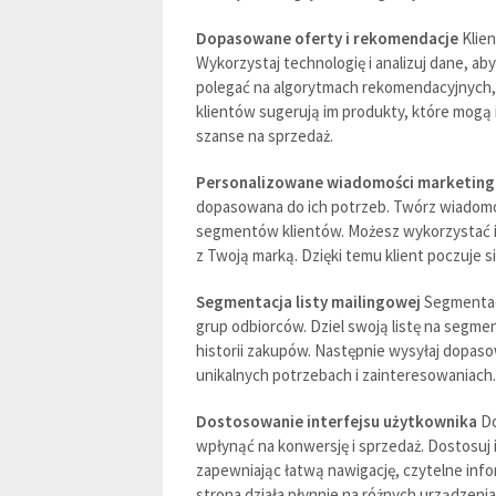
Dopasowane oferty i rekomendacje
Klien
Wykorzystaj technologię i analizuj dane, a
polegać na algorytmach rekomendacyjnych, 
klientów sugerują im produkty, które mogą 
szanse na sprzedaż.
Personalizowane wiadomości marketin
dopasowana do ich potrzeb. Twórz wiadomo
segmentów klientów. Możesz wykorzystać inf
z Twoją marką. Dzięki temu klient poczuje s
Segmentacja listy mailingowej
Segmentacj
grup odbiorców. Dziel swoją listę na segme
historii zakupów. Następnie wysyłaj dopas
unikalnych potrzebach i zainteresowaniach
Dostosowanie interfejsu użytkownika
Do
wpłynąć na konwersję i sprzedaż. Dostosuj i
zapewniając łatwą nawigację, czytelne info
strona działa płynnie na różnych urządzen