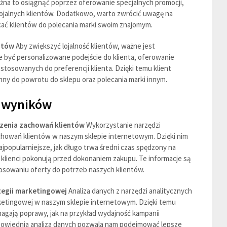
żna to osiągnąć poprzez oferowanie specjalnych promocji,
lojalnych klientów. Dodatkowo, warto zwrócić uwagę na
ać klientów do polecania marki swoim znajomym.
entów
Aby zwiększyć lojalność klientów, ważne jest
 być personalizowane podejście do klienta, oferowanie
tosowanych do preferencji klienta. Dzięki temu klient
onny do powrotu do sklepu oraz polecania marki innym.
a wyników
dzenia zachowań klientów
Wykorzystanie narzędzi
chowań klientów w naszym sklepie internetowym. Dzięki nim
ajpopularniejsze, jak długo trwa średni czas spędzony na
ką klienci pokonują przed dokonaniem zakupu. Te informacje są
sowaniu oferty do potrzeb naszych klientów.
tegii marketingowej
Analiza danych z narzędzi analitycznych
ketingowej w naszym sklepie internetowym. Dzięki temu
gają poprawy, jak na przykład wydajność kampanii
powiednia analiza danych pozwala nam podejmować lepsze