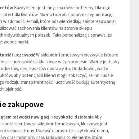
lientów
Każdy klient jest inny i ma różne potrzeby. Dlatego
 i ofert dla klientów. Można to zrobić poprzez segmentację
 wiadomości e-mail, które odzwierciedlają zainteresowania i
alizować zachowania klientów na stronie sklepu
 indywidualnych potrzeb. Taka personalizacja sprawia, że
ość wobec marki.
ność i uczciwość
W sklepie internetowym niezwykle istotne
encja i uczciwość są kluczowe w tym procesie. Ważne jest, aby
produktów, cen, kosztów dostawy itp. Dodatkowo, warto
któw, aby potencjalni klienci mogli zobaczyć, że inni ludzie
go rodzaju transparentność i uczciwość budują autentyczną
h lojalność.
ie zakupowe
ątem łatwości nawigacji i szybkości działania
Aby
jalność klientów w sklepie internetowym, kluczowe jest
i działania strony. Dbałość o prostotę i czytelność menu,
tów oraz minimalny czas ładowania to elementy, które