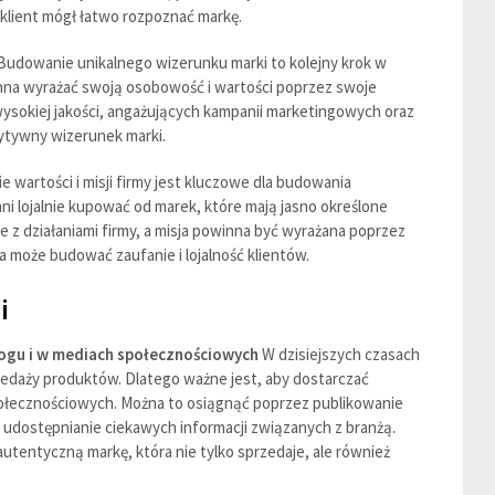
klient mógł łatwo rozpoznać markę.
udowanie unikalnego wizerunku marki to kolejny krok w
inna wyrażać swoją osobowość i wartości poprzez swoje
 wysokiej jakości, angażujących kampanii marketingowych oraz
zytywny wizerunek marki.
 wartości i misji firmy jest kluczowe dla budowania
nni lojalnie kupować od marek, które mają jasno określone
ne z działaniami firmy, a misja powinna być wyrażana poprzez
a może budować zaufanie i lojalność klientów.
i
logu i w mediach społecznościowych
W dzisiejszych czasach
rzedaży produktów. Dlatego ważne jest, aby dostarczać
połecznościowych. Można to osiągnąć poprzez publikowanie
 udostępnianie ciekawych informacji związanych z branżą.
utentyczną markę, która nie tylko sprzedaje, ale również