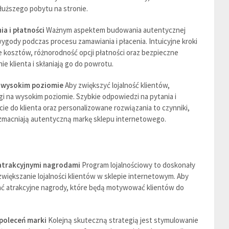
łuższego pobytu na stronie.
a i płatności
Ważnym aspektem budowania autentycznej
wygody podczas procesu zamawiania i płacenia. Intuicyjne kroki
 kosztów, różnorodność opcji płatności oraz bezpieczne
ie klienta i skłaniają go do powrotu.
a wysokim poziomie
Aby zwiększyć lojalność klientów,
gi na wysokim poziomie. Szybkie odpowiedzi na pytania i
ie do klienta oraz personalizowane rozwiązania to czynniki,
zmacniają autentyczną markę sklepu internetowego.
atrakcyjnymi nagrodami
Program lojalnościowy to doskonały
większanie lojalności klientów w sklepie internetowym. Aby
ć atrakcyjne nagrody, które będą motywować klientów do
poleceń marki
Kolejną skuteczną strategią jest stymulowanie