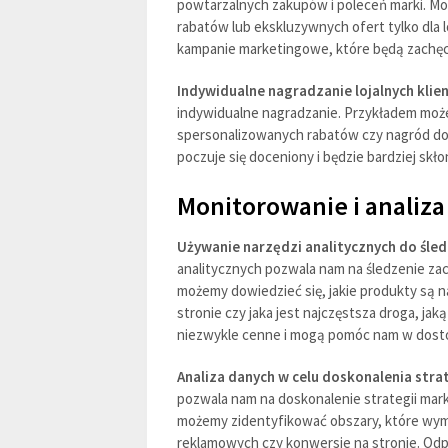
powtarzalnych zakupów i poleceń marki. Mo
rabatów lub ekskluzywnych ofert tylko dla 
kampanie marketingowe, które będą zachęc
Indywidualne nagradzanie lojalnych kli
indywidualne nagradzanie. Przykładem może
spersonalizowanych rabatów czy nagród dos
poczuje się doceniony i będzie bardziej skł
Monitorowanie i analiz
Używanie narzędzi analitycznych do śle
analitycznych pozwala nam na śledzenie za
możemy dowiedzieć się, jakie produkty są n
stronie czy jaka jest najczęstsza droga, ja
niezwykle cenne i mogą pomóc nam w dosto
Analiza danych w celu doskonalenia stra
pozwala nam na doskonalenie strategii mar
możemy zidentyfikować obszary, które wyma
reklamowych czy konwersje na stronie. Od