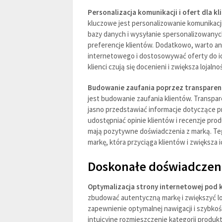
Personalizacja komunikacji i ofert dla k
kluczowe jest personalizowanie komunikacji
bazy danych i wysyłanie spersonalizowanych
preferencje klientów. Dodatkowo, warto an
internetowego i dostosowywać oferty do ich
klienci czują się docenieni i zwiększa lojaln
Budowanie zaufania poprzez transparent
jest budowanie zaufania klientów. Transpar
jasno przedstawiać informacje dotyczące 
udostępniać opinie klientów i recenzje produ
mają pozytywne doświadczenia z marką. Te
markę, która przyciąga klientów i zwiększa ic
Doskonałe doświadczen
Optymalizacja strony internetowej pod k
zbudować autentyczną markę i zwiększyć lo
zapewnienie optymalnej nawigacji i szybkośc
intuicyjne rozmieszczenie kategorii produk