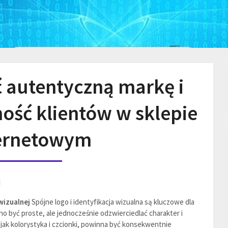
 autentyczną markę i
ność klientów w sklepie
ernetowym
i
wizualnej
Spójne logo i identyfikacja wizualna są kluczowe dla
 być proste, ale jednocześnie odzwierciedlać charakter i
e jak kolorystyka i czcionki, powinna być konsekwentnie