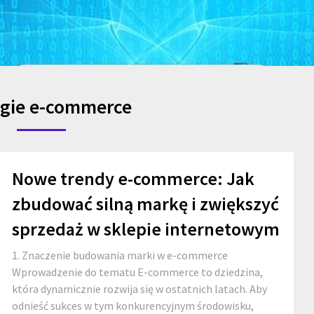
egie e-commerce
Nowe trendy e-commerce: Jak
zbudować silną markę i zwiększyć
sprzedaż w sklepie internetowym
1. Znaczenie budowania marki w e-commerce
Wprowadzenie do tematu E-commerce to dziedzina,
która dynamicznie rozwija się w ostatnich latach. Aby
odnieść sukces w tym konkurencyjnym środowisku,