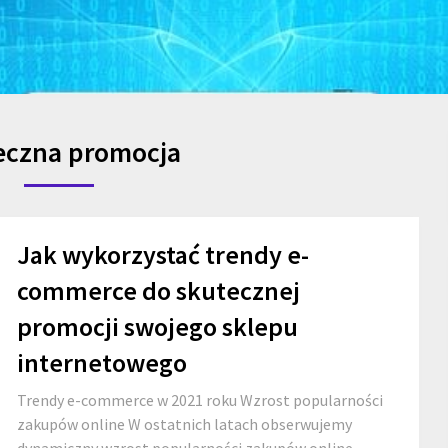
eczna promocja
Jak wykorzystać trendy e-
commerce do skutecznej
promocji swojego sklepu
internetowego
Trendy e-commerce w 2021 roku Wzrost popularności
zakupów online W ostatnich latach obserwujemy
dynamiczny wzrost popularności zakupów online.